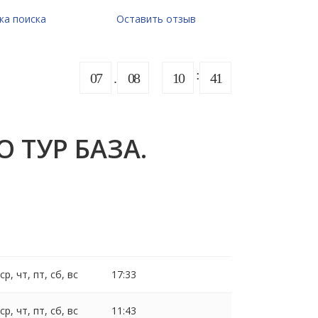
ка поиска
Оставить отзыв
07
08
10
41
О ТУР БАЗА.
 ср, чт, пт, сб, вс
17:33
 ср, чт, пт, сб, вс
11:43