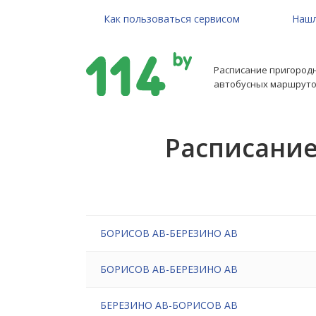
Как пользоваться сервисом
Нашл
Расписание пригород
автобусных маршруто
Расписание
БОРИСОВ АВ-БЕРЕЗИНО АВ
БОРИСОВ АВ-БЕРЕЗИНО АВ
БЕРЕЗИНО АВ-БОРИСОВ АВ