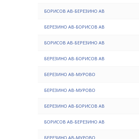
БОРИСОВ АВ-БЕРЕЗИНО АВ
БЕРЕЗИНО АВ-БОРИСОВ АВ
БОРИСОВ АВ-БЕРЕЗИНО АВ
БЕРЕЗИНО АВ-БОРИСОВ АВ
БЕРЕЗИНО АВ-МУРОВО
БЕРЕЗИНО АВ-МУРОВО
БЕРЕЗИНО АВ-БОРИСОВ АВ
БОРИСОВ АВ-БЕРЕЗИНО АВ
БЕРЕЗИНО АВ-МУРОВО