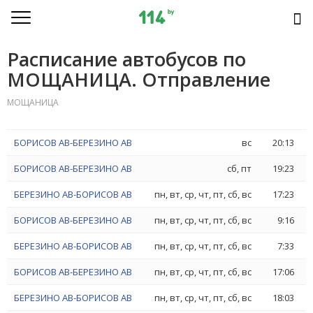
Расписание автобусов по
МОЩАНИЦА. Отправление
МОЩАНИЦА
БОРИСОВ АВ-БЕРЕЗИНО АВ
вс
20:13
БОРИСОВ АВ-БЕРЕЗИНО АВ
сб, пт
19:23
БЕРЕЗИНО АВ-БОРИСОВ АВ
пн, вт, ср, чт, пт, сб, вс
17:23
БОРИСОВ АВ-БЕРЕЗИНО АВ
пн, вт, ср, чт, пт, сб, вс
9:16
БЕРЕЗИНО АВ-БОРИСОВ АВ
пн, вт, ср, чт, пт, сб, вс
7:33
БОРИСОВ АВ-БЕРЕЗИНО АВ
пн, вт, ср, чт, пт, сб, вс
17:06
БЕРЕЗИНО АВ-БОРИСОВ АВ
пн, вт, ср, чт, пт, сб, вс
18:03