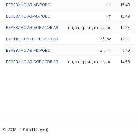
БЕРЕЗИНО АВ-МУРОВО
вт
15:49
БЕРЕЗИНО АВ-МУРОВО
чт
15:49
БЕРЕЗИНО АВ-БОРИСОВ АВ
пн, вт, ср, чт, пт, сб, вс
10:23
БОРИСОВ АВ-БЕРЕЗИНО АВ
сб, вс
12:55
БЕРЕЗИНО АВ-МУРОВО
вт, чт
6:49
БЕРЕЗИНО АВ-БОРИСОВ АВ
пн, вт, ср, чт, пт, сб, вс
14:58
© 2012 - 2018 «114.by» ()