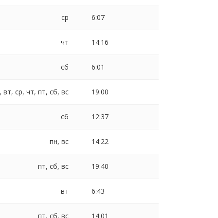
ср
6:07
чт
14:16
сб
6:01
, вт, ср, чт, пт, сб, вс
19:00
сб
12:37
пн, вс
14:22
пт, сб, вс
19:40
вт
6:43
пт, сб, вс
14:01