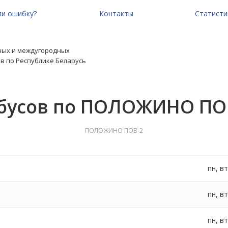
и ошибку?
Контакты
Статисти
ных и междугородных
в по Республике Беларусь
обусов по ПОЛОЖИНО ПОВ
ПОЛОЖИНО ПОВ-2
пн, вт
пн, вт
пн, вт