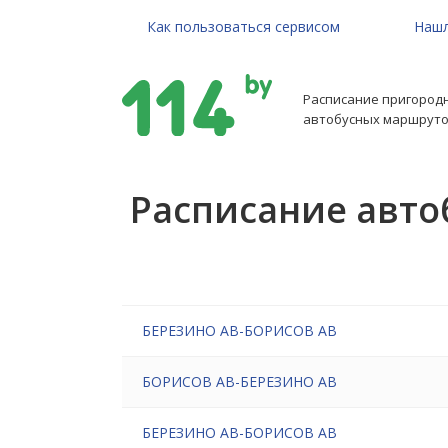
Как пользоваться сервисом
Нашл
Расписание пригород
автобусных маршруто
Расписание авт
БЕРЕЗИНО АВ-БОРИСОВ АВ
БОРИСОВ АВ-БЕРЕЗИНО АВ
БЕРЕЗИНО АВ-БОРИСОВ АВ