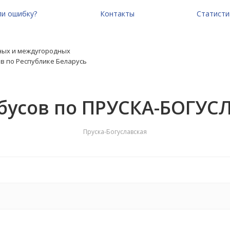
и ошибку?
Контакты
Статисти
ных и междугородных
в по Республике Беларусь
бусов по ПРУСКА-БОГУС
Пруска-Богуславская