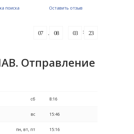
ка поиска
Оставить отзыв
07
08
03
23
ЛАВ. Отправление
сб
8:16
вс
15:46
пн, вт, пт
15:16