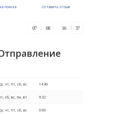
ка поиска
Оставить отзыв
07
08
16
37
 Отправление
ср, чт, пт, сб, вс
14:40
пт, сб, вс, пн, вт
9:32
ср, чт, пт, сб, вс
0:00