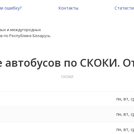
и ошибку?
Контакты
Статисти
ных и междугородных
в по Республике Беларусь
 автобусов по СКОКИ. 
СКОКИ
пн, вт, с
пн, вт, с
пн, вт, с