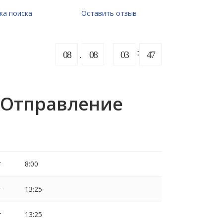
ка поиска
Оставить отзыв
08
08
03
47
 Отправление
т
8:00
т
13:25
т
13:25