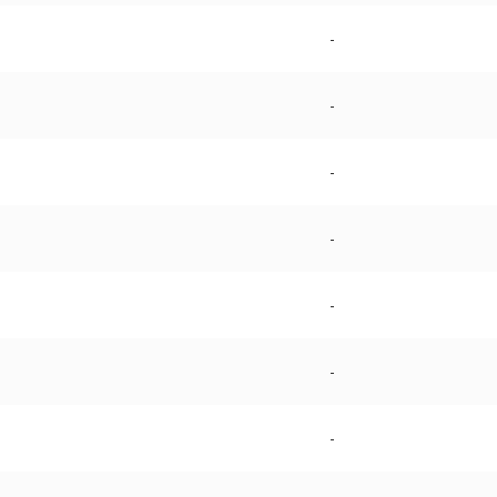
-
-
-
-
-
-
-