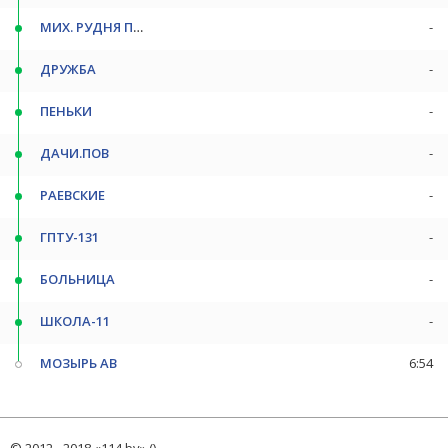
МИХ. РУДНЯ ПОВ
-
ДРУЖБА
-
ПЕНЬКИ
-
ДАЧИ.ПОВ
-
РАЕВСКИЕ
-
ГПТУ-131
-
БОЛЬНИЦА
-
ШКОЛА-11
-
МОЗЫРЬ АВ
6:54