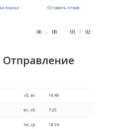
ка поиска
Оставить отзыв
06
08
03
02
. Отправление
сб, вс
16:48
вт, сб
7:25
пн, ср
18:34