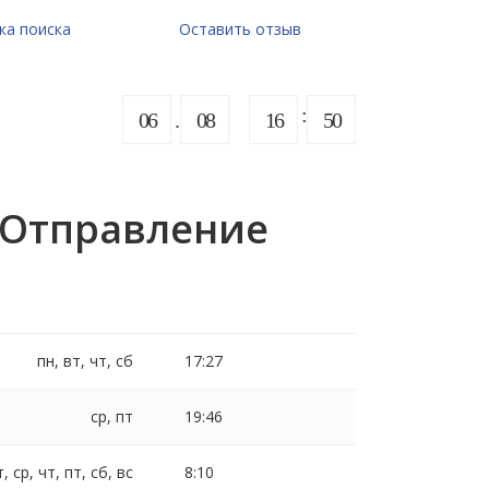
ка поиска
Оставить отзыв
06
08
16
50
 Отправление
пн, вт, чт, сб
17:27
ср, пт
19:46
т, ср, чт, пт, сб, вс
8:10