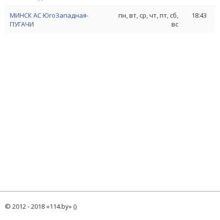
МИНСК АС ЮгоЗападная-
пн, вт, ср, чт, пт, сб,
18:43
ПУГАЧИ
вс
© 2012 - 2018 «114.by» ()