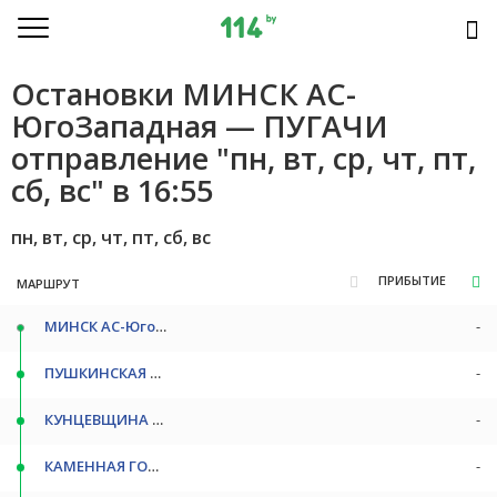
Остановки МИНСК АС-
ЮгоЗападная — ПУГАЧИ
отправление "пн, вт, ср, чт, пт,
сб, вс" в 16:55
пн, вт, ср, чт, пт, сб, вс
ПРИБЫТИЕ
МАРШРУТ
МИНСК АС-ЮгоЗападная
-
ПУШКИНСКАЯ СТ/М
-
КУНЦЕВЩИНА СТ/М
-
КАМЕННАЯ ГОРКА СТ/М
-