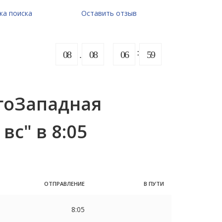
ка поиска
Оставить отзыв
08
08
06
59
гоЗападная
 вс" в 8:05
ОТПРАВЛЕНИЕ
В ПУТИ
8:05