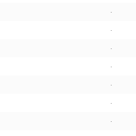
-
-
-
-
-
-
-