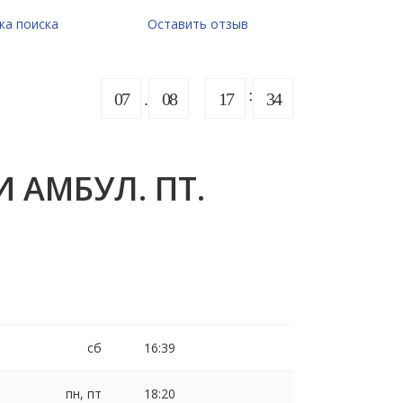
ка поиска
Оставить отзыв
07
08
17
34
 АМБУЛ. ПТ.
сб
16:39
пн, пт
18:20