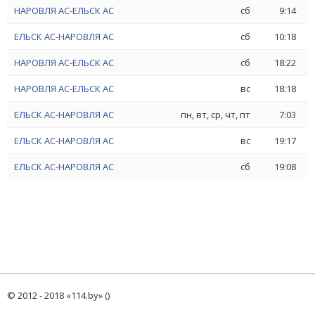
НАРОВЛЯ АС-ЕЛЬСК АС
сб
9:14
ЕЛЬСК АС-НАРОВЛЯ АС
сб
10:18
НАРОВЛЯ АС-ЕЛЬСК АС
сб
18:22
НАРОВЛЯ АС-ЕЛЬСК АС
вс
18:18
ЕЛЬСК АС-НАРОВЛЯ АС
пн, вт, ср, чт, пт
7:03
ЕЛЬСК АС-НАРОВЛЯ АС
вс
19:17
ЕЛЬСК АС-НАРОВЛЯ АС
сб
19:08
© 2012 - 2018 «114.by» ()