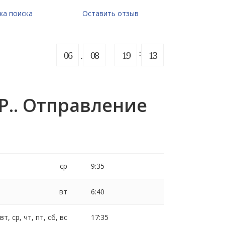
ка поиска
Оставить отзыв
06
08
19
13
Р.. Отправление
ср
9:35
вт
6:40
 вт, ср, чт, пт, сб, вс
17:35