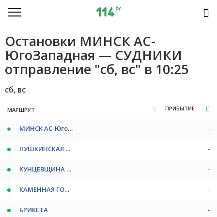
Остановки МИНСК АС-
ЮгоЗападная — СУДНИКИ
отправление "сб, вс" в 10:25
сб, вс
ПРИБЫТИЕ
МАРШРУТ
МИНСК АС-ЮгоЗападная
-
ПУШКИНСКАЯ СТ/М
-
КУНЦЕВЩИНА СТ/М
-
КАМЕННАЯ ГОРКА СТ/М
-
БРИКЕТА
-